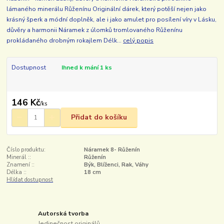
lámaného minerálu Růženínu Originální dárek, který potěší nejen jako
krásný šperk a módní doplněk, ale i jako amulet pro posílení víry v Lásku,
důvěry a harmonii Náramek z úlomků tromlovaného Růženínu
prokládaného drobným rokajlem Délk...
celý popis
Dostupnost
Ihned k mání 1 ks
146 Kč
/
ks
Přidat do košíku
Číslo produktu:
Náramek 8- Růženín
Minerál ::
Růženín
Znamení ::
Býk, Blíženci, Rak, Váhy
Délka ::
18 cm
Hlídat dostupnost
Autorská tvorba
Jedinečnost originálů