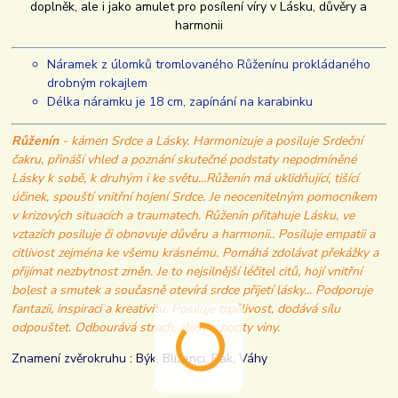
doplněk, ale i jako amulet pro posílení víry v Lásku, důvěry a
harmonii
Náramek z úlomků tromlovaného Růženínu prokládaného
drobným rokajlem
Délka náramku je 18 cm, zapínání na karabinku
Růženín
- kámen Srdce a Lásky. Harmonizuje a posiluje Srdeční
čakru, přináší vhled a poznání skutečné podstaty nepodmíněné
Lásky k sobě, k druhým i ke světu...Růženín má uklidňující, tišící
účinek, spouští vnitřní hojení Srdce. Je neocenitelným pomocníkem
v krizových situacích a traumatech. Růženín přitahuje Lásku, ve
vztazích posiluje či obnovuje důvěru a harmonii.. Posiluje empatii a
citlivost zejména ke všemu krásnému. Pomáhá zdolávat překážky a
přijímat nezbytnost změn. Je to nejsilnější léčitel citů, hojí vnitřní
bolest a smutek a současně otevírá srdce přijetí lásky... Podporuje
fantazii, inspiraci a kreativitu. Posiluje trpělivost, dodává sílu
odpouštet. Odbourává strach, zlost a pocity viny.
Znamení zvěrokruhu : Býk, Blíženci, Rak, Váhy