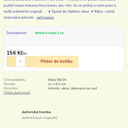
potěší nejen krásnou hrou barev, ale i tím, že se jedná o ruční práci a
tudíž jedinečný originál... ∗ Šperk do Vašeho okna ∗ Ryba - ručně
malovaná autorsk...
celý popis
Dostupnost
Ihned k mání 1 ks
156 Kč
/
ks
Přidat do košíku
Číslo produktu:
Ryba R8/29
Rozměr:
11 x 6,5 cm
Umístění:
interiér, okno, dekorace na zeď
Hlídat dostupnost
Autorská tvorba
Jedinečnost originálů