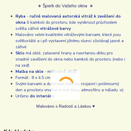
∗ Šperk do Vašeho okna ∗
Ryba
-
ručně malovaná autorská vitráž k zavěšení do
okna
či kamkoli do prostoru, kde vyniknout průchodem
světla zářivé
vitrážové barvy
Malováno velmi kvalitními vitrážovými barvami, které jsou
světlostálé a i při vystavení jižnímu slunci zůstávají jasné a
zářivé
Sklo
má oblé, zatavené hrany a navrtanou dírku pro
snadné zavěšení do okna nebo kamkoli do prostoru (nebo i
na zeď)
Malba na skle
- malovaná vitráž
Formát : 8 x 4,5 cm
Svými barvami a duhovými odlesky rozjasní i pošmourný
den a prostoru vnukne hravě milou atmosféru a náladu :o)
Určeno
do interiéru
Malováno s Radostí a Láskou ♥