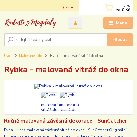
0
ks
CZK
za
0 Kč
Menu
Hledat
Úvod
Malované sklo
Rybka - malovaná vitráž do okna
Rybka - malovaná vitráž do okna
Ručně malovaná závěsná dekorace - SunCatcher
Ryba - ručně malovaná závěsná vitráž do okna - SunCatcher Originální
bytová dekorace k zavěšení do okna - milý dárek či pozornost, která