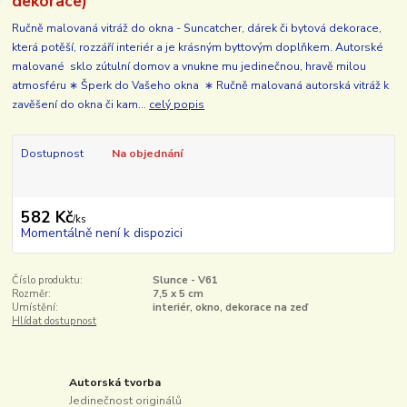
dekorace)
Ručně malovaná vitráž do okna - Suncatcher, dárek či bytová dekorace,
která potěší, rozzáří interiér a je krásným byttovým doplňkem. Autorské
malované sklo zútulní domov a vnukne mu jedinečnou, hravě milou
atmosféru ∗ Šperk do Vašeho okna ∗ Ručně malovaná autorská vitráž k
zavěšení do okna či kam...
celý popis
Dostupnost
Na objednání
582 Kč
/
ks
Momentálně není k dispozici
Číslo produktu:
Slunce - V61
Rozměr:
7,5 x 5 cm
Umístění:
interiér, okno, dekorace na zeď
Hlídat dostupnost
Autorská tvorba
Jedinečnost originálů