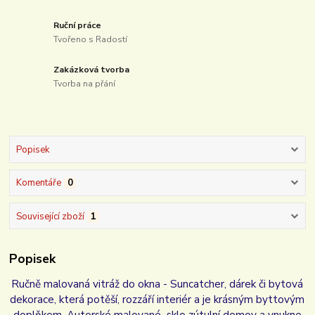
Ruční práce
Tvořeno s Radostí
Zakázková tvorba
Tvorba na přání
Popisek
Komentáře
0
Související zboží
1
Popisek
Ručně malovaná vitráž do okna - Suncatcher, dárek či bytová
dekorace, která potěší, rozzáří interiér a je krásným byttovým
doplňkem. Autorské malované sklo zútulní domov a vnukne