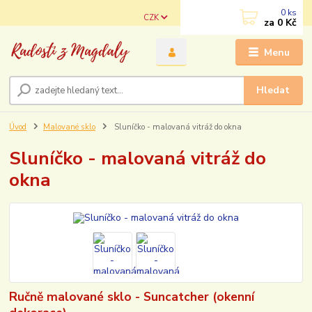
0
ks
CZK
za
0 Kč
Menu
Hledat
Úvod
Malované sklo
Sluníčko - malovaná vitráž do okna
Sluníčko - malovaná vitráž do
okna
Ručně malované sklo - Suncatcher (okenní