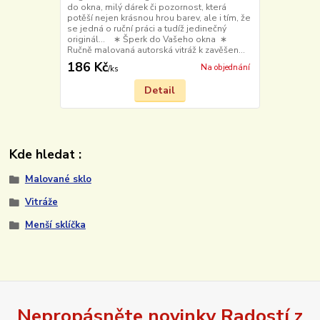
do okna, milý dárek či pozornost, která
potěší nejen krásnou hrou barev, ale i tím, že
se jedná o ruční práci a tudíž jedinečný
originál... ∗ Šperk do Vašeho okna ∗
Ručně malovaná autorská vitráž k zavěšen...
186 Kč
Na objednání
/
ks
Detail
Kde hledat :
Malované sklo
Vitráže
Menší sklíčka
Nepropásněte novinky Radostí z