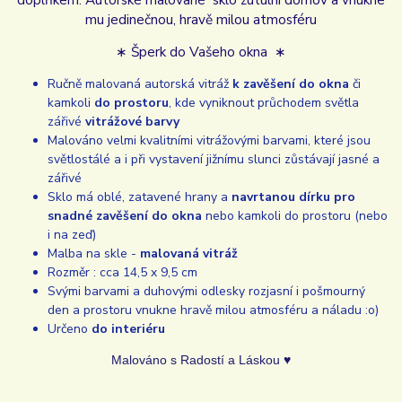
mu jedinečnou, hravě milou atmosféru
∗ Šperk do Vašeho okna ∗
Ručně malovaná autorská vitráž
k zavěšení do okna
či
kamkoli
do prostoru
, kde vyniknout průchodem světla
zářivé
vitrážové barvy
Malováno velmi kvalitními vitrážovými barvami, které jsou
světlostálé a i při vystavení jižnímu slunci zůstávají jasné a
zářivé
Sklo má oblé, zatavené hrany a
navrtanou dírku pro
snadné zavěšení do okna
nebo kamkoli do prostoru (nebo
i na zeď)
Malba na skle -
malovaná vitráž
Rozměr : cca 14,5 x 9,5 cm
Svými barvami a duhovými odlesky rozjasní i pošmourný
den a prostoru vnukne hravě milou atmosféru a náladu :o)
Určeno
do interiéru
Malováno s Radostí a Láskou ♥