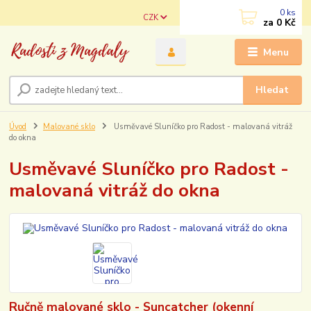
0
ks
CZK
za
0 Kč
Menu
Hledat
Úvod
Malované sklo
Usměvavé Sluníčko pro Radost - malovaná vitráž
do okna
Usměvavé Sluníčko pro Radost -
malovaná vitráž do okna
Ručně malované sklo - Suncatcher (okenní