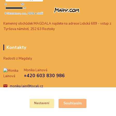
Kamenný obchůdek MAGDALA najdete na adrese Lidická 689 - vstup z
Tyršova náměstí, 252 63 Roztoky
Kontakty
Radosti z Magdaly
Monika Lainová
+420 603 830 986
monika.lain@tiscali.cz
Souhlasím
Nastavení