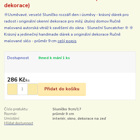
dekorace)
🌞Usměvavé, veselé Sluníčko rozzáří den i úsměvy - krásný dárek pro
radost i originální okenní dekorace pro milý, útulný domov Ručně
malovaná autorská vitráž k zavěšení do okna - Sluneční Suncatcher 🌞 🌞
Krásný a jedinečný handmade dárek a originální dekorace Ručně
malované sklo - průměr 9 cm
celý popis
Dostupnost
Ihned k mání 1 ks
286 Kč
/
ks
Přidat do košíku
Číslo produktu:
Sluníčko 9cm/17
Rozměr:
průměr 9 cm
Umístění:
interiér, okno, dekorace na zeď
Hlídat dostupnost