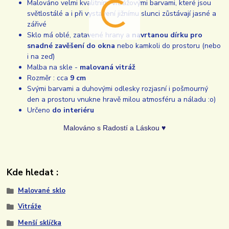
Malováno velmi kvalitními vitrážovými barvami, které jsou
světlostálé a i při vystavení jižnímu slunci zůstávají jasné a
zářivé
Sklo má oblé, zatavené hrany a
navrtanou dírku pro
snadné zavěšení do okna
nebo kamkoli do prostoru (nebo
i na zeď)
Malba na skle -
malovaná vitráž
Rozměr : cca
9 cm
Svými barvami a duhovými odlesky rozjasní i pošmourný
den a prostoru vnukne hravě milou atmosféru a náladu :o)
Určeno
do interiéru
Malováno s Radostí a Láskou ♥
Kde hledat :
Malované sklo
Vitráže
Menší sklíčka