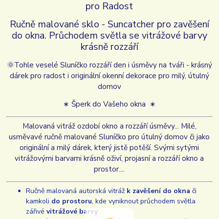
pro Radost
Ručně malované sklo - Suncatcher pro zavěšení
do okna. Průchodem světla se vitrážové barvy
krásně rozzáří
🌞
Tohle veselé Sluníčko rozzáří den i úsměvy na tváři - krásný
dárek pro radost i originální okenní dekorace pro milý, útulný
domov
∗ Šperk do Vašeho okna ∗
Malovaná vitráž ozdobí okno a rozzáří úsměvy... Milé,
usměvavé ručně malované Sluníčko pro útulný domov či jako
originální a milý dárek, který jistě potěší. Svými sytými
vitrážovými barvami krásně oživí, projasní a rozzáří okno a
prostor....
Ručně malovaná autorská vitráž
k zavěšení do okna
či
kamkoli
do prostoru
, kde vyniknout průchodem světla
zářivé
vitrážové barvy