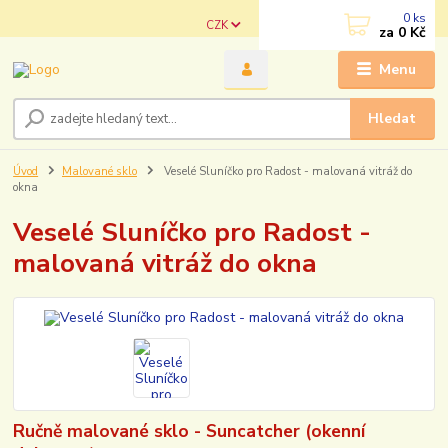
0
ks
CZK
za
0 Kč
Menu
Hledat
Úvod
Malované sklo
Veselé Sluníčko pro Radost - malovaná vitráž do
okna
Veselé Sluníčko pro Radost -
malovaná vitráž do okna
Ručně malované sklo - Suncatcher (okenní