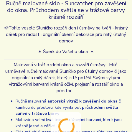
Ručně malované sklo - Suncatcher pro zavěšení
do okna. Průchodem světla se vitrážové barvy
krásně rozzáří
🌞
Tohle veselé Sluníčko rozzáří den i úsměvy na tváři - krásný
dárek pro radost i originální okenní dekorace pro milý, útulný
domov
∗ Šperk do Vašeho okna ∗
Malovaná vitráž ozdobí okno a rozzáří úsměvy... Milé,
usměvavé ručně malované Sluníčko pro útulný domov či jako
originální a milý dárek, který jistě potěší. Svými sytými
vitrážovými barvami krásně oživí, projasní a rozzáří okno a
prostor....
Ručně malovaná
autorská vitráž k zavěšení do okna
či
kamkoli do prostoru, kde vyniknout
průchodem světla
zářivé vitrážové barvy
Malováno velmi kvalitními vitrážovými barvami, které jsou
krásně jasné a zářivé