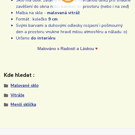
Sklo má oblé, zatavené hrany a navrtanou dírku pro snadné
zavěšení do okna nebo kamkoli do prostoru (nebo i na zeď)
Malba na skle -
malovaná vitráž
Formát : kolečko
9 cm
Svými barvami a duhovými odlesky rozjasní i pošmourný
den a prostoru vnukne hravě milou atmosféru a náladu :o)
Určeno
do interiéru
Malováno s Radostí a Láskou
♥
Kde hledat :
Malované sklo
Vitráže
Menší sklíčka