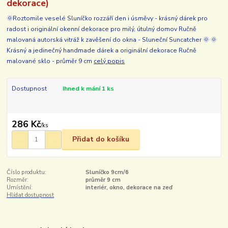
dekorace)
🌞Roztomile veselé Sluníčko rozzáří den i úsměvy - krásný dárek pro
radost i originální okenní dekorace pro milý, útulný domov Ručně
malovaná autorská vitráž k zavěšení do okna - Sluneční Suncatcher 🌞 🌞
Krásný a jedinečný handmade dárek a originální dekorace Ručně
malované sklo - průměr 9 cm
celý popis
Dostupnost
Ihned k mání 1 ks
286 Kč
/
ks
Přidat do košíku
Číslo produktu:
Sluníčko 9cm/6
Rozměr:
průměr 9 cm
Umístění:
interiér, okno, dekorace na zeď
Hlídat dostupnost