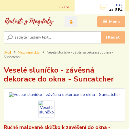
0
ks
CZK
za
0 Kč
Menu
Hledat
Úvod
Malované sklo
Veselé sluníčko - závěsná dekorace do okna -
Suncatcher
Veselé sluníčko - závěsná
dekorace do okna - Suncatcher
Ručně malované sklíčko k zavěšení do okna -