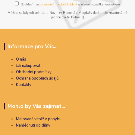
Souhlasím se
zpracováním osobních údajů
za účelem rozesílky newsletteru.
Můžete se kdykoli odhlásit. Novinky Radostí z Magdaly dostanete maximálně
jednou za tři týdny :o)
Informace pro Vás...
O nás
Jak nakupovat
Obchodní podmínky
Ochrana osobních údajů
Kontakty
Mohlo by Vás zajímat...
Malovaná vitráž v pohybu
Nahlédnutí do dílny