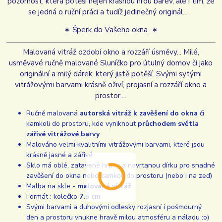
pozornost, která potěší nejen krásnou hrou barev, ale i tím, že
se jedná o ruční práci a tudíž jedinečný originál...
∗ Šperk do Vašeho okna ∗
Malovaná vitráž ozdobí okno a rozzáří úsměvy... Milé,
usměvavé ručně malované Sluníčko pro útulný domov či jako
originální a milý dárek, který jistě potěší. Svými sytými
vitrážovými barvami krásně oživí, projasní a rozzáří okno a
prostor....
Ručně malovaná
autorská vitráž k zavěšení do okna
či
kamkoli do prostoru, kde vyniknout
průchodem světla
zářivé vitrážové barvy
Malováno velmi kvalitními vitrážovými barvami, které jsou
krásně jasné a zářivé
Sklo má oblé, zatavené hrany a navrtanou dírku pro snadné
zavěšení do okna nebo kamkoli do prostoru (nebo i na zeď)
Malba na skle -
malovaná vitráž
Formát : kolečko
7.5 cm
Svými barvami a duhovými odlesky rozjasní i pošmourný
den a prostoru vnukne hravě milou atmosféru a náladu :o)