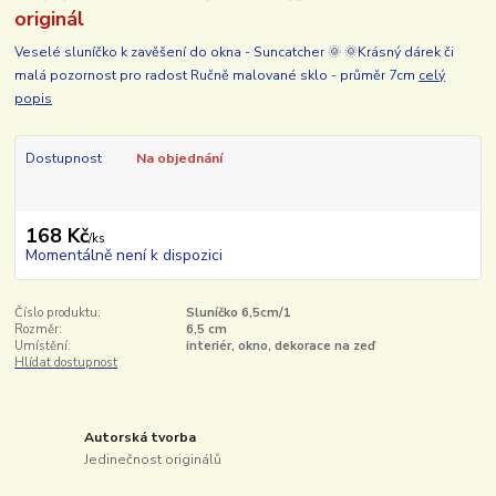
originál
Veselé sluníčko k zavěšení do okna - Suncatcher 🌞 🌞Krásný dárek či
malá pozornost pro radost Ručně malované sklo - průměr 7cm
celý
popis
Dostupnost
Na objednání
168 Kč
/
ks
Momentálně není k dispozici
Číslo produktu:
Sluníčko 6,5cm/1
Rozměr:
6,5 cm
Umístění:
interiér, okno, dekorace na zeď
Hlídat dostupnost
Autorská tvorba
Jedinečnost originálů