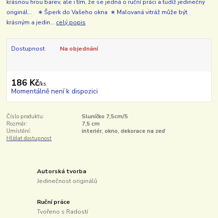
krásnou hrou barev, ale i tím, že se jedná o ruční práci a tudíž jedinečný
originál... ∗ Šperk do Vašeho okna ∗ Malovaná vitráž může být
krásným a jedin...
celý popis
Dostupnost
Na objednání
186 Kč
/
ks
Momentálně není k dispozici
Číslo produktu:
Sluníčko 7,5cm/5
Rozměr:
7,5 cm
Umístění:
interiér, okno, dekorace na zeď
Hlídat dostupnost
Autorská tvorba
Jedinečnost originálů
Ruční práce
Tvořeno s Radostí