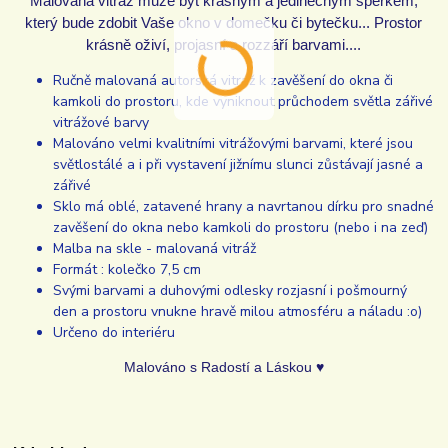
Malovaná vitráž může být krásným a jedinečným šperkem,
který bude zdobit Vaše okno v domečku či bytečku... Prostor
krásně oživí, projasní a rozzáří barvami....
Ručně malovaná autorská vitráž k zavěšení do okna či
kamkoli do prostoru, kde vyniknout průchodem světla zářivé
vitrážové barvy
Malováno velmi kvalitními vitrážovými barvami, které jsou
světlostálé a i při vystavení jižnímu slunci zůstávají jasné a
zářivé
Sklo má oblé, zatavené hrany a navrtanou dírku pro snadné
zavěšení do okna nebo kamkoli do prostoru (nebo i na zeď)
Malba na skle - malovaná vitráž
Formát : kolečko 7,5 cm
Svými barvami a duhovými odlesky rozjasní i pošmourný
den a prostoru vnukne hravě milou atmosféru a náladu :o)
Určeno do interiéru
Malováno s Radostí a Láskou ♥