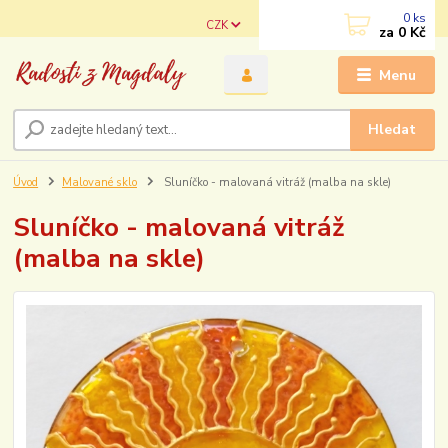
0
ks
CZK
za
0 Kč
Menu
Hledat
Úvod
Malované sklo
Sluníčko - malovaná vitráž (malba na skle)
Sluníčko - malovaná vitráž
(malba na skle)