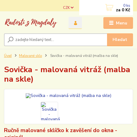
0
ks
CZK
za
0 Kč
Menu
Hledat
Úvod
Malované sklo
Sovička - malovaná vitráž (malba na skle)
Sovička - malovaná vitráž (malba
na skle)
Ručně malované sklíčko k zavěšení do okna -