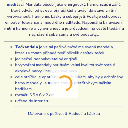
meditací
.
Mandala působí jako energetický, harmonizační zářič,
který odvádí od stresu, přináší klid a uvádí do stavu vnitřní
vyrovnanosti, harmonie, Lásky a sebepřijetí. Posiluje schopnost
empatie, tolerance a moudrého nadhledu. Napomáhá k navození
vnitřní harmonie a vyrovnanosti a je průvodcem na cestě hledání a
nacházení sebe sama a své podstaty...
Tečkandala
je velmi pečlivě ručně malovaná mandala,
kterou v tomto případě tvoří několik desítek teček
jedinečný, neopakovatelný originál
k vytvoření mandaly používám velmi kvalitní světlostálé
akrylové barvy, linery, gelová pera
celé srdíčko je opatřeno vrchním lakem, aby byly ochráněny
barvy mandaly. Je možné zlehka přetřít vhkým měkým
hadříkem
rozměr: 6,5 x 6 x 2 cm
určeno do interiéru
Malováno s pečlivostí, Radostí a Láskou