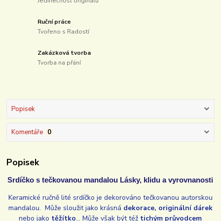
Jedinečnost originálů
Ruční práce
Tvořeno s Radostí
Zakázková tvorba
Tvorba na přání
Popisek
Komentáře
0
Popisek
Srdíčko s tečkovanou mandalou Lásky, klidu a vyrovnanosti
Keramické ručně lité srdíčko je dekorováno tečkovanou autorskou
mandalou. Může sloužit jako krásná
dekorace, originální dárek
nebo jako
těžítko
... Může však být též
tichým průvodcem