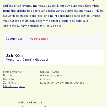
Srdíčko s tečkovanou mandalou Lásky, klidu a vyrovnanosti Keramické
ručně lité srdíčko je dekorováno tečkovanou autorskou mandalou. Může
sloužit jako krásná dekorace, originální dárek nebo jako těžítko... Může
však být též tichým průvodcem meditací. Mandala působí jako
energetický, harmonizační zář...
celý popis
Dostupnost
Na objednání
326 Kč
/
ks
Momentálně není k dispozici
Číslo produktu:
Srdíčko - SA56
Rozměr:
6,5 x 6 cm x 2cm
Umístění:
interiér
Zaměření:
Klid, vnitřní vyrovnanost, volnost
Hlídat dostupnost
Autorská tvorba