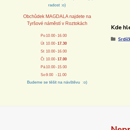
radost :o)
Obchůdek MAGDALA najdete na
Tyršové náměstí v Roztokách
Kde hle
Po
10.00
-
16.00
Srdíč
Út
10.00
-
17.30
St
10.00
-
16.00
Čt
10.00
-
17.00
Pá
10.00
-
15.00
So
9.00
-
11.00
Budeme se těšit na návštěvu :o)
Nepr