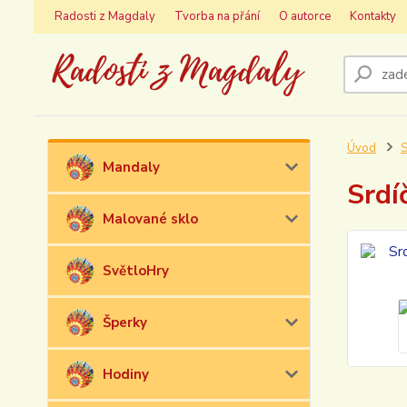
Radosti z Magdaly
Tvorba na přání
O autorce
Kontakty
Úvod
S
Mandaly
Srdí
Malované sklo
SvětloHry
Šperky
Hodiny