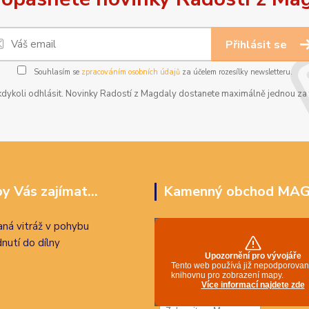
Přihlásit se
Souhlasím se
zpracováním osobních údajů
za účelem rozesílky newsletteru.
dykoli odhlásit. Novinky Radostí z Magdaly dostanete maximálně jednou za t
y Vás zajímat...
Kamenný obchod MA
ná vitráž v pohybu
nutí do dílny