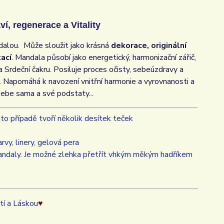
, regenerace a Vitality
dalou. Může sloužit jako krásná
dekorace, originální
ací
. Mandala působí jako energetický, harmonizační zářič,
a Srdeční čakru. Posiluje proces očisty, sebeúzdravy a
ii. Napomáhá k navození vnitřní harmonie a vyrovnanosti a
sebe sama a své podstaty...
to případě tvoří několik desítek teček
vy, linery, gelová pera
mandaly. Je možné zlehka přetřít vhkým měkým hadříkem
tí a Láskou
♥