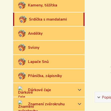
Kameny, těžítka
Srdíčka s mandalami
Andělky
Svícny
Lapače Snů
Přáníčka, zápisníky
Dárkové čaje
Popi
Znamení zvěrokruhu