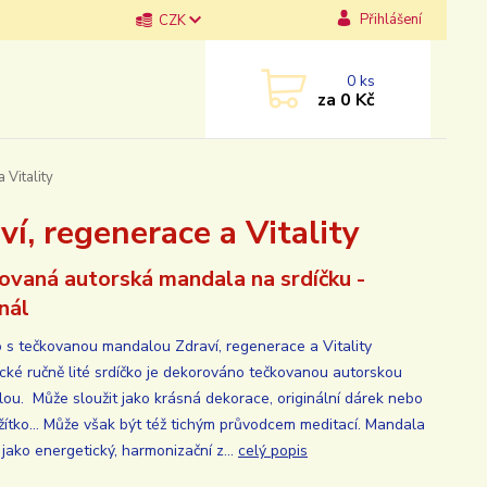
Přihlášení
CZK
0
ks
za
0 Kč
 Vitality
í, regenerace a Vitality
ovaná autorská mandala na srdíčku -
inál
o s tečkovanou mandalou Zdraví, regenerace a Vitality
cké ručně lité srdíčko je dekorováno tečkovanou autorskou
ou. Může sloužit jako krásná dekorace, originální dárek nebo
ěžítko... Může však být též tichým průvodcem meditací. Mandala
jako energetický, harmonizační z...
celý popis