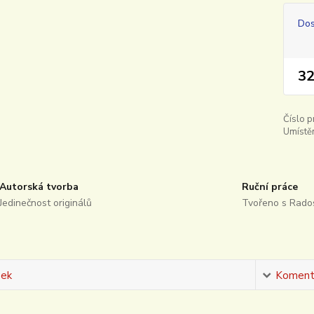
Dos
32
Číslo p
Umístěn
Autorská tvorba
Ruční práce
Jedinečnost originálů
Tvořeno s Rados
sek
Koment