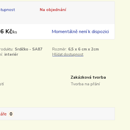
tupnost
Na objednání
6 Kč
Momentálně není k dispozici
/
ks
roduktu:
Srdíčko - SA87
Rozměr:
6,5 x 6 cm x 2cm
í:
interiér
Hlídat dostupnost
Zakázková tvorba
tí
Tvorba na přání
áře
0