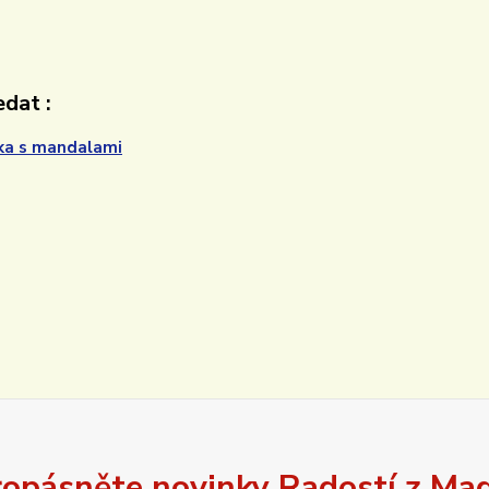
dat :
ka s mandalami
opásněte novinky Radostí z Ma