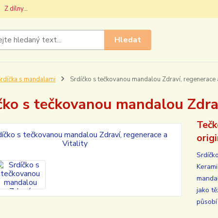
Z dílny...
Hledat
rdíčka s mandalami
Srdíčko s tečkovanou mandalou Zdraví, regenerace a
čko s tečkovanou mandalou Zdrav
Tečk
orig
Srdíčk
Kerami
mandal
jako t
působí 