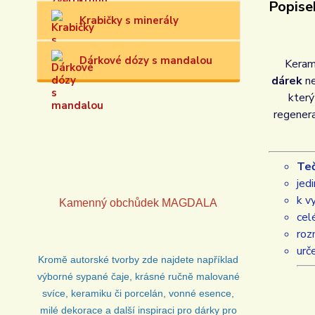
Popise
Krabičky s minerály
Dárkové dózy s mandalou
Keram
dárek
ne
který
regenera
Te
jed
k v
Kamenný obchůdek
MAGDALA
cel
roz
urč
Kromě autorské tvorby zde najdete například
výborné sypané čaje, krásné ručně malované
svíce, keramiku či porcelán, vonné esence,
milé dekorace a další inspiraci pro dárky pro