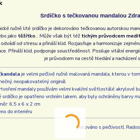
k
Srdíčko s tečkovanou mandalou Zdraví
ické ručně lité srdíčko je dekorováno tečkovanou autorskou man
bo jako
těžítko
... Může však být též
tichým průvodcem medit
 odvádí od stresu a přináší klid. Rozjasňuje a harmonizuje zejmén
ce. Přináší klid, podporuje soustředěnost. Posiluje vitální energ
je průvodcem na cestě hledání a nacházení 
čkandala
je velmi pečlivě ručně malovaná mandala, kterou v tom
inečný, neopakovatelný originál
ytvoření mandaly používám velmi kvalitní světlostálé akrylové bar
é srdíčko je opatřeno vrchním lakem, aby byly ochráněny barvy 
měr: 6,5 x 6 x 2 cm
eno do interiéru
Malováno s pečlivostí, Rados