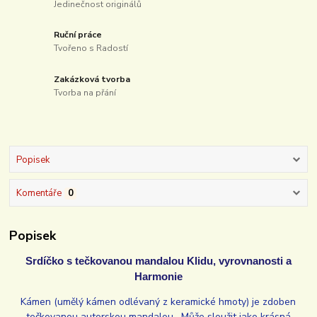
Jedinečnost originálů
Ruční práce
Tvořeno s Radostí
Zakázková tvorba
Tvorba na přání
Popisek
Komentáře
0
Popisek
Srdíčko
s tečkovanou mandalou Klidu, vyrovnanosti a
Harmonie
Kámen (umělý kámen odlévaný z keramické hmoty) je zdoben
tečkovanou autorskou mandalou. Může sloužit jako krásná