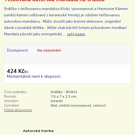
Srdíčko s tečkovanou mandalou Klidu, vyrovnanosti a Harmonie Kámen
(umělý kámen odlévaný z keramické hmoty) je zdoben tečkovanou
autorskou mandalou. Může sloužit jako krásná dekorace, originální
dárek v podobě těžítka... Může však být též tichým průvodcem meditací.
Mandala působí jako energetický, ...
celý popis
Dostupnost
Na objednání
424 Kč
/
ks
Momentálně není k dispozici
Číslo produktu:
Srdíčko - BCN11
Rozměr:
7,5 x 7 x 2.3 cm
Umístění:
interiér
Zaměření:
Klid, vnitřní vyrovnanost, volnost
Hlídat dostupnost
Autorská tvorba