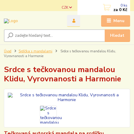
0
ks
CZK
za
0 Kč
Menu
Hledat
Úvod
Srdíčka s mandalami
Srdce s tečkovanou mandalou Klidu,
Vyrovnanosti a Harmonie
Srdce s tečkovanou mandalou
Klidu, Vyrovnanosti a Harmonie
Tečkovaná autorská mandala na srdíčku