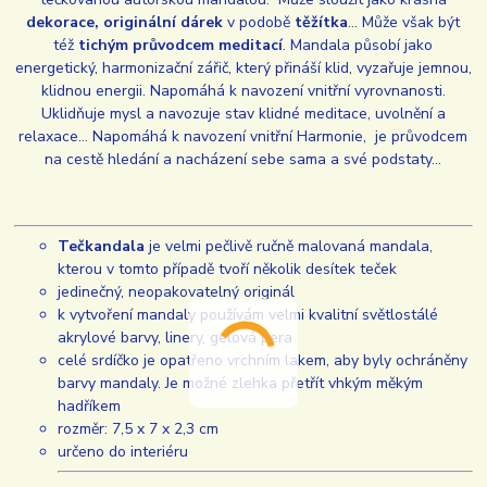
dekorace, originální dárek
v podobě
těžítka
... Může však být
též
tichým průvodcem meditací
. Mandala působí jako
energetický, harmonizační zářič, který přináší klid, vyzařuje jemnou,
klidnou energii. Napomáhá k navození vnitřní vyrovnanosti.
Uklidňuje mysl a navozuje stav klidné meditace, uvolnění a
relaxace... Napomáhá k navození vnitřní Harmonie, je průvodcem
na cestě hledání a nacházení sebe sama a své podstaty...
Tečkandala
je velmi pečlivě ručně malovaná mandala,
kterou v tomto případě tvoří několik desítek teček
jedinečný, neopakovatelný originál
k vytvoření mandaly používám velmi kvalitní světlostálé
akrylové barvy, linery, gelová pera
celé srdíčko je opatřeno vrchním lakem, aby byly ochráněny
barvy mandaly. Je možné zlehka přetřít vhkým měkým
hadříkem
rozměr: 7,5 x 7 x 2,3 cm
určeno do interiéru