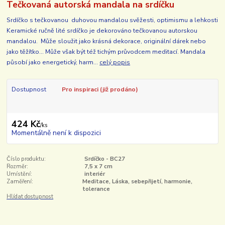
Tečkovaná autorská mandala na srdíčku
Srdíčko s tečkovanou duhovou mandalou svěžesti, optimismu a lehkosti
Keramické ručně lité srdíčko je dekorováno tečkovanou autorskou
mandalou. Může sloužit jako krásná dekorace, originální dárek nebo
jako těžítko... Může však být též tichým průvodcem meditací. Mandala
působí jako energetický, harm...
celý popis
Dostupnost
Pro inspiraci (již prodáno)
424 Kč
/
ks
Momentálně není k dispozici
Číslo produktu:
Srdíčko - BC27
Rozměr:
7,5 x 7 cm
Umístění:
interiér
Zaměření:
Meditace, Láska, sebepřijetí, harmonie,
tolerance
Hlídat dostupnost