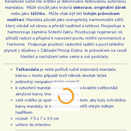
Keramické ručně lité srdíčko je dekorováno tečkovanou autorskou
mandalou. Může sloužit jako krásná
dekorace, originální dárek
nebo jako
těžítko
... Může však být též
tichým průvodcem
meditací
. Mandala působí jako energetický, harmonizační zářič,
který odvádí od stresu a přináší nadhled a lehkost. Rozjasňuje a
harmonizuje zejména Srdeční čakru. Povzbuzuje regeneraci sil,
přináší radost a přispívá k navození pocitu vnitřní vyrovnanosti a
Harmonie. Podporuje pozitivní, radostné ladění a pocit lehkého
plynutí s důvěrou v Základní Princip Dobra. Je průvodcem na cestě
hledání a nacházení sebe sama a své podstaty...
Tečkandala
je velmi pečlivě ručně malovaná mandala,
kterou v tomto případě tvoří několik desítek teček
jedinečný, neopakovatelný originál
k vytvoření mandaly používám velmi kvalitní světlostálé
akrylové barvy, linery, gelová pera
celé srdíčko je opatřeno vrchním lakem, aby byly ochráněny
barvy mandaly. Je možné zlehka přetřít vhkým měkým
hadříkem
rozměr: 7,5 x 7 x 3,5 cm
určeno do interiéru