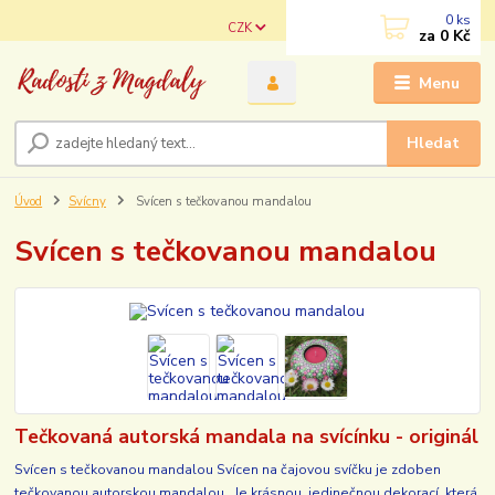
0
ks
CZK
za
0 Kč
Menu
Hledat
Úvod
Svícny
Svícen s tečkovanou mandalou
Svícen s tečkovanou mandalou
Tečkovaná autorská mandala na svícínku - originál
Svícen s tečkovanou mandalou Svícen na čajovou svíčku je zdoben
tečkovanou autorskou mandalou. Je krásnou, jedinečnou dekorací, která