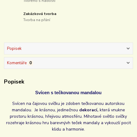
Tvořeno s Radostí
Zakázková tvorba
Tvorba na přání
Popisek
Komentáře
0
Popisek
Svícen s tečkovanou mandalou
Svícen na čajovou svíčku je zdoben tečkovanou autorskou
mandalou. Je krásnou, jedinečnou
dekorací,
která vnukne
prostoru krásnou, hřejivou atmosféru. Mihotavé světlo svíčky
rozehraje krásnou hru barevnývh teček mandaly a vykouzlí pocit
klidu a harmonie.