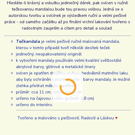
Hledáte-li krásný a vskutku jedinečný dárek, pak svícen s ručně
tečkovanou mandalou bude tou pravou volbou. Jedná se o
autorskou tvorbu a svícínek je výsledkem ruční a velmi pečlivé
práce - od samého začátku až po finální vrchní lakování tvořeno s
radostným zaujetím a citem pro detail a soulad.
Tečkandala
je velmi pečlivě ručně malovaná mandala,
kterou v tomto případě tvoří několik desítek teček
jedinečný, neopakovatelný originál
k vytvoření mandaly používám velmi kvalitní světlostálé
akrylové barvy, glitrové a metalické linery
svícen je opatřen dvojitou vrstvou hedvábně matného laku,
aby byly ochráněn samotný motiv i barvy mandaly. Je možné
zlehka přetírat měkým hadříkem
průměr: cca 11 cm, výška cca 4 cm
určeno na čajovou svíčku (průměr 3,8 cm)
určeno do interiéru
Tvořeno a malováno s pečlivostí, Radostí a Láskou
♥