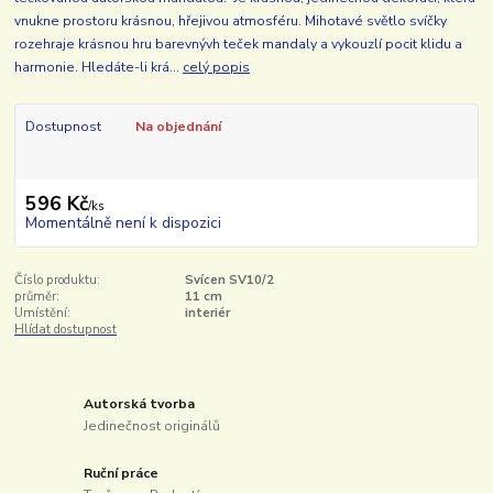
vnukne prostoru krásnou, hřejivou atmosféru. Mihotavé světlo svíčky
rozehraje krásnou hru barevnývh teček mandaly a vykouzlí pocit klidu a
harmonie. Hledáte-li krá...
celý popis
Dostupnost
Na objednání
596 Kč
/
ks
Momentálně není k dispozici
Číslo produktu:
Svícen SV10/2
průměr:
11 cm
Umístění:
interiér
Hlídat dostupnost
Autorská tvorba
Jedinečnost originálů
Ruční práce