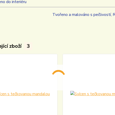
eno do interiéru
Tvořeno a malováno s pečlivostí, 
jící zboží
3