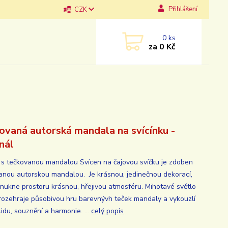
Přihlášení
CZK
0
ks
za
0 Kč
ovaná autorská mandala na svícínku -
inál
 s tečkovanou mandalou Svícen na čajovou svíčku je zdoben
anou autorskou mandalou. Je krásnou, jedinečnou dekorací,
vnukne prostoru krásnou, hřejivou atmosféru. Mihotavé světlo
 rozehraje působivou hru barevnývh teček mandaly a vykouzlí
lidu, souznění a harmonie. ...
celý popis