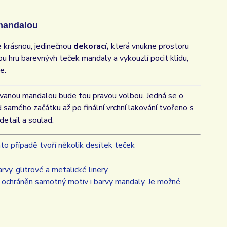
mandalou
e krásnou, jedinečnou
dekorací,
která vnukne prostoru
ou hru barevnývh teček mandaly a vykouzlí pocit klidu,
e.
kovanou mandalou bude tou pravou volbou. Jedná se o
d samého začátku až po finální vrchní lakování tvořeno s
detail a soulad.
to případě tvoří několik desítek teček
vy, glitrové a metalické linery
y ochráněn samotný motiv i barvy mandaly. Je možné