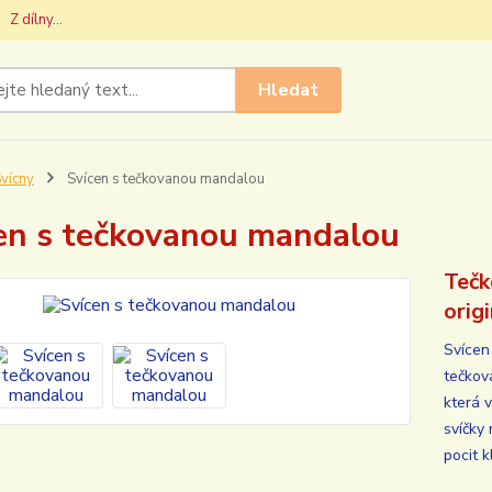
Z dílny...
Hledat
vícny
Svícen s tečkovanou mandalou
en s tečkovanou mandalou
Tečk
orig
Svícen
tečkov
která 
svíčky
pocit k