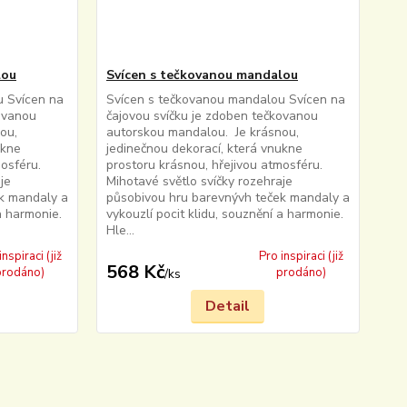
lou
Svícen s tečkovanou mandalou
u Svícen na
Svícen s tečkovanou mandalou Svícen na
kovanou
čajovou svíčku je zdoben tečkovanou
ou,
autorskou mandalou. Je krásnou,
ukne
jedinečnou dekorací, která vnukne
osféru.
prostoru krásnou, hřejivou atmosféru.
je
Mihotavé světlo svíčky rozehraje
k mandaly a
působivou hru barevnývh teček mandaly a
a harmonie.
vykouzlí pocit klidu, souznění a harmonie.
Hle...
inspiraci (již
Pro inspiraci (již
568 Kč
prodáno)
prodáno)
/
ks
Detail