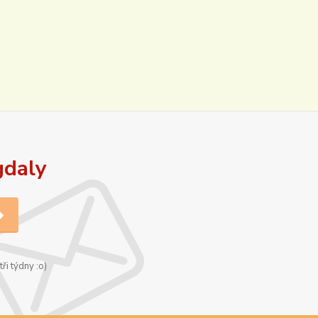
gdaly
ři týdny :o)