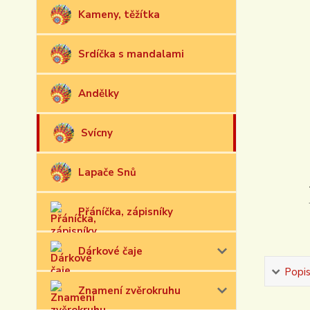
Kameny, těžítka
Srdíčka s mandalami
Andělky
Svícny
Lapače Snů
Přáníčka, zápisníky
Dárkové čaje
Popi
Znamení zvěrokruhu