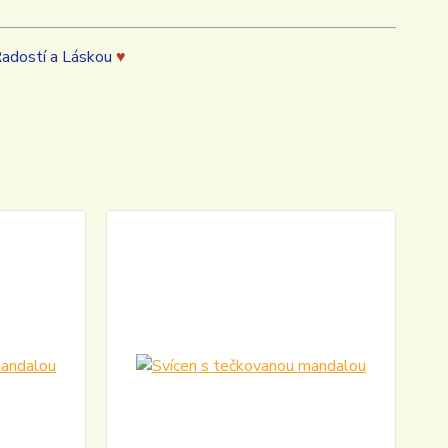
Radostí a Láskou
♥