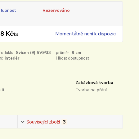
tupnost
Rezervováno
8 Kč
Momentálně není k dispozici
/
ks
roduktu:
Svícen (9) SV9/33
průměr:
9 cm
í:
interiér
Hlídat dostupnost
Zakázková tvorba
tí
Tvorba na přání
Související zboží
3