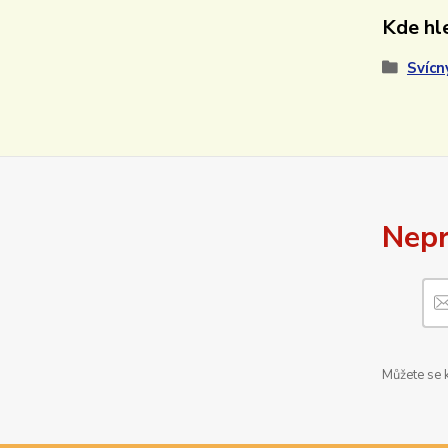
Kde hle
Svícn
Nepr
Můžete se k