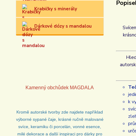
Popise
Krabičky s minerály
Dárkové dózy s mandalou
Svícen
krásno
Hled
autorsk
Te
Kamenný obchůdek
MAGDALA
jed
k v
sví
Kromě autorské tvorby zde najdete například
zle
výborné sypané čaje, krásné ručně malované
prů
svíce, keramiku či porcelán, vonné esence,
urč
milé dekorace a další inspiraci pro dárky pro