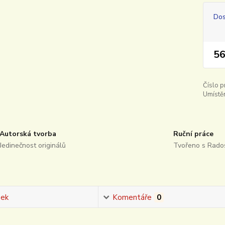
Dos
56
Číslo p
Umístěn
Autorská tvorba
Ruční práce
Jedinečnost originálů
Tvořeno s Rados
sek
Komentáře
0