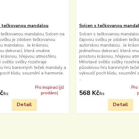
s tečkovanou mandalou
Svícen s tečkovanou manda
s tečkovanou mandalou Svícen na
Svícen s tečkovanou mandalo
svíčku je zdoben tečkovanou
čajovou svíčku je zdoben teč
u mandalou. Je krásnou,
autorskou mandalou. Je krásn
ou dekorací, která vnukne
jedinečnou dekorací, která vn
 krásnou, hřejivou atmosféru.
prostoru krásnou, hřejivou atm
 světlo svíčky rozehraje
Mihotavé světlo svíčky rozehra
u hru barevnývh teček mandaly a
působivou hru barevnývh teče
 pocit klidu, souznění a harmonie.
vykouzlí pocit klidu, souznění 
...
Pro inspiraci (již
Pro 
č
568 Kč
prodáno)
/
ks
/
ks
Detail
Detail