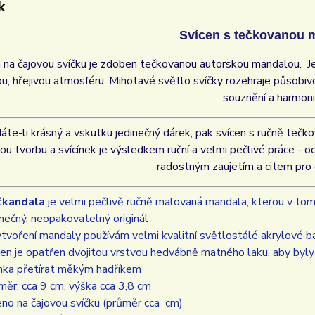
k
Svícen s tečkovanou 
 na čajovou svíčku je zdoben tečkovanou autorskou mandalou. J
u, hřejivou atmosféru. Mihotavé světlo svíčky rozehraje působiv
souznění a harmoni
áte-li krásný a vskutku jedinečný dárek, pak svícen s ručně teč
ou tvorbu a svícínek je výsledkem ruční a velmi pečlivé práce - o
radostným zaujetím a citem pro 
čkandala
je velmi pečlivě ručně malovaná mandala, kterou v tom
inečný, neopakovatelný originál
ytvoření mandaly používám velmi kvalitní světlostálé akrylové bar
cen je opatřen dvojitou vrstvou hedvábně matného laku, aby byl
hka přetírat měkým hadříkem
měr: cca 9 cm, výška cca 3,8 cm
eno na čajovou svíčku (průměr cca cm)