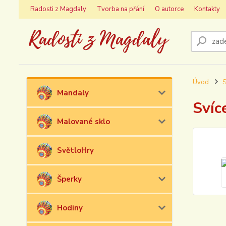
Radosti z Magdaly
Tvorba na přání
O autorce
Kontakty
Úvod
S
Mandaly
Svíc
Malované sklo
SvětloHry
Šperky
Hodiny