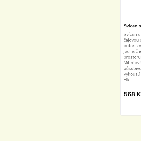
Svícen 
Svícen 
čajovou 
autorsko
jedinečn
prostoru
Mihotavé
působivo
vykouzlí
Hle...
568 K