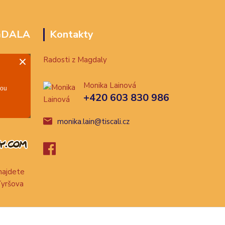
GDALA
Kontakty
Radosti z Magdaly
Monika Lainová
+420 603 830 986
monika.lain@tiscali.cz
ajdete
Tyršova