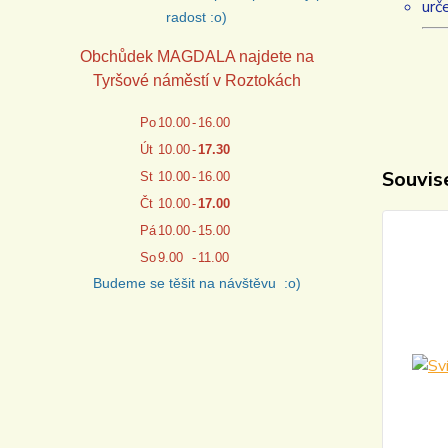
urč
radost :o)
Obchůdek MAGDALA najdete na
Tyršové náměstí v Roztokách
Po
10.00
-
16.00
Út
10.00
-
17.30
Souvise
St
10.00
-
16.00
Čt
10.00
-
17.00
Pá
10.00
-
15.00
So
9.00
-
11.00
Budeme se těšit na návštěvu :o)