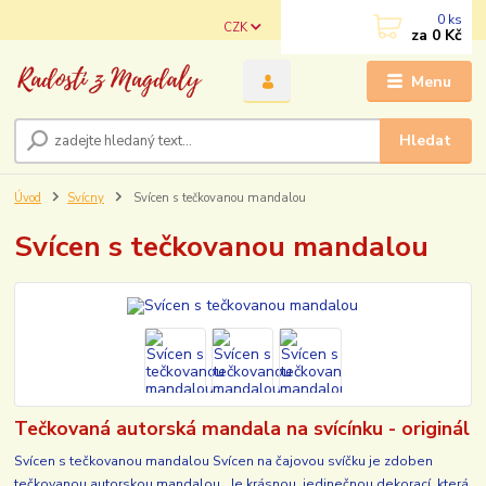
0
ks
CZK
za
0 Kč
Menu
Hledat
Úvod
Svícny
Svícen s tečkovanou mandalou
Svícen s tečkovanou mandalou
Tečkovaná autorská mandala na svícínku - originál
Svícen s tečkovanou mandalou Svícen na čajovou svíčku je zdoben
tečkovanou autorskou mandalou. Je krásnou, jedinečnou dekorací, která