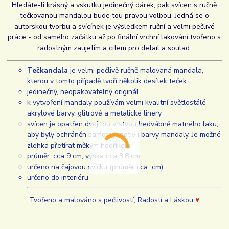
Hledáte-li krásný a vskutku jedinečný dárek, pak svícen s ručně
tečkovanou mandalou bude tou pravou volbou. Jedná se o
autorskou tvorbu a svícínek je výsledkem ruční a velmi pečlivé
práce - od samého začátku až po finální vrchní lakování tvořeno s
radostným zaujetím a citem pro detail a soulad.
Tečkandala
je velmi pečlivě ručně malovaná mandala,
kterou v tomto případě tvoří několik desítek teček
jedinečný, neopakovatelný originál
k vytvoření mandaly používám velmi kvalitní světlostálé
akrylové barvy, glitrové a metalické linery
svícen je opatřen dvojitou vrstvou hedvábně matného laku,
aby byly ochráněn samotný motiv i barvy mandaly. Je možné
zlehka přetírat měkým hadříkem
průměr: cca 9 cm, výška cca 3,8 cm
určeno na čajovou svíčku (průměr cca cm)
určeno do interiéru
Tvořeno a malováno s pečlivostí, Radostí a Láskou
♥