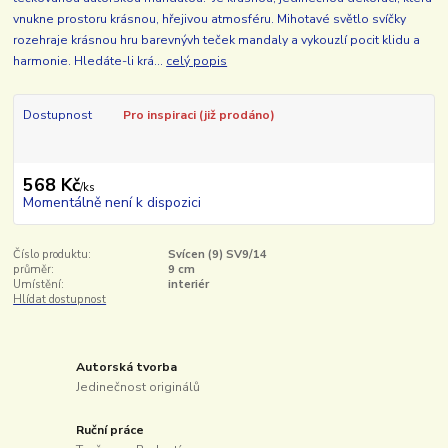
vnukne prostoru krásnou, hřejivou atmosféru. Mihotavé světlo svíčky
rozehraje krásnou hru barevnývh teček mandaly a vykouzlí pocit klidu a
harmonie. Hledáte-li krá...
celý popis
Dostupnost
Pro inspiraci (již prodáno)
568 Kč
/
ks
Momentálně není k dispozici
Číslo produktu:
Svícen (9) SV9/14
průměr:
9 cm
Umístění:
interiér
Hlídat dostupnost
Autorská tvorba
Jedinečnost originálů
Ruční práce