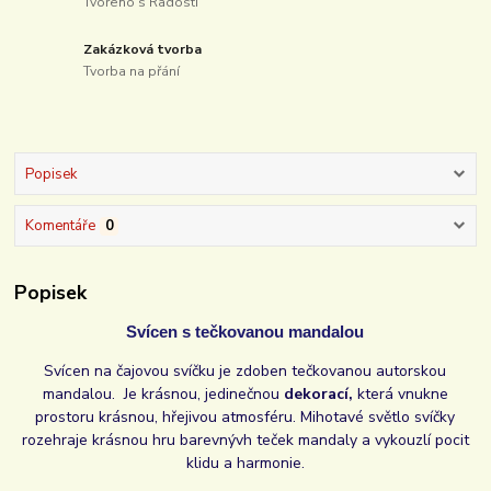
Tvořeno s Radostí
Zakázková tvorba
Tvorba na přání
Popisek
Komentáře
0
Popisek
Svícen s tečkovanou mandalou
Svícen na čajovou svíčku je zdoben tečkovanou autorskou
mandalou. Je krásnou, jedinečnou
dekorací,
která vnukne
prostoru krásnou, hřejivou atmosféru. Mihotavé světlo svíčky
rozehraje krásnou hru barevnývh teček mandaly a vykouzlí pocit
klidu a harmonie.