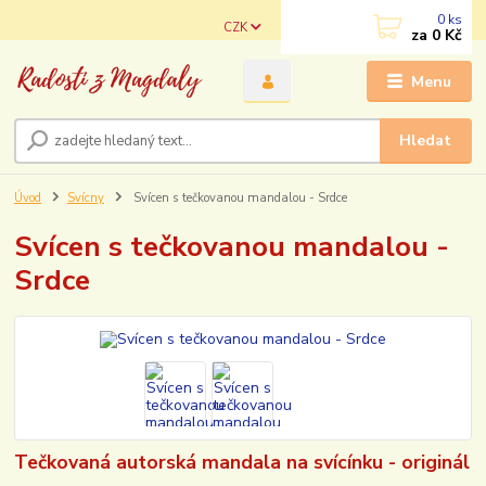
0
ks
CZK
za
0 Kč
Menu
Hledat
Úvod
Svícny
Svícen s tečkovanou mandalou - Srdce
Svícen s tečkovanou mandalou -
Srdce
Tečkovaná autorská mandala na svícínku - originál