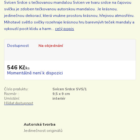
Svícen Srdce s tečkovanou mandalou Svícen ve tvaru srdce na čajovou
svíčku je zdoben tečkovanou autorskou mandalou. Je krásnou,
jedinečnou dekorací, která vnukne prostoru krásnou, hřejivou atmosféru.
Mihotavé světlo svíčky rozehraje krásnou hru barevnývh teček mandaly a
vykouzlí pocit klidu a harm...
celý popis
Dostupnost
Na objednání
546 Kč
/
ks
Momentálně není k dispozici
Číslo produktu:
Svícen Srdce SVS/1
Rozměr ::
9,5 x 9 cm
Umístění:
interiér
Hlídat dostupnost
Autorská tvorba
Jedinečnost originálů