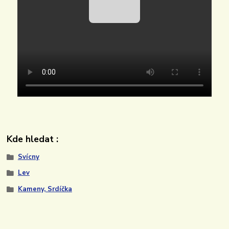
Kde hledat :
Svícny
Lev
Kameny, Srdíčka