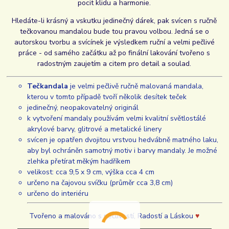
pocit klidu a harmonie.
Hledáte-li krásný a vskutku jedinečný dárek, pak svícen s ručně
tečkovanou mandalou bude tou pravou volbou. Jedná se o
autorskou tvorbu a svícínek je výsledkem ruční a velmi pečlivé
práce - od samého začátku až po finální lakování tvořeno s
radostným zaujetím a citem pro detail a soulad.
Tečkandala
je velmi pečlivě ručně malovaná mandala,
kterou v tomto případě tvoří několik desítek teček
jedinečný, neopakovatelný originál
k vytvoření mandaly používám velmi kvalitní světlostálé
akrylové barvy, glitrové a metalické linery
svícen je opatřen dvojitou vrstvou hedvábně matného laku,
aby byl ochráněn samotný motiv i barvy mandaly. Je možné
zlehka přetírat měkým hadříkem
velikost: cca 9,5 x 9 cm, výška cca 4 cm
určeno na čajovou svíčku (průměr cca 3,8 cm)
určeno do interiéru
Tvořeno a malováno s pečlivostí, Radostí a Láskou
♥