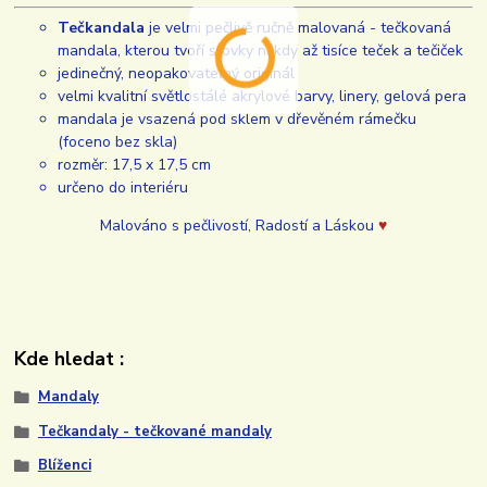
Tečkandala
je velmi pečlivě ručně malovaná - tečkovaná
mandala, kterou tvoří stovky někdy až tisíce teček a tečiček
jedinečný, neopakovatelný originál
velmi kvalitní světlostálé akrylové barvy, linery, gelová pera
mandala je vsazená pod sklem v dřevěném rámečku
(foceno bez skla)
rozměr: 17,5 x 17,5 cm
určeno do interiéru
Malováno s pečlivostí, Radostí a Láskou
♥
Kde hledat :
Mandaly
Tečkandaly - tečkované mandaly
Blíženci