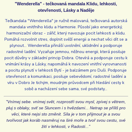
"Wenderella" - tečkovaná mandala Klidu, lehkosti,
otevřenosti, Lásky a Naděje
Tečkandala "Wenderella" je ručně malovaná, tečkovaná autorská
mandala vnitřního klidu a Harmonie. Působí jako energetický,
harmonizační obraz - zářič, který navozuje pocit lehkosti a klidu.
Pomáhá rozvolnit stres, doplnit svěží energii a nechat věci dít se a
plynout... Wenderella přináší uvolnění, uklidnění a podporuje
radostné ladění. Vyzařuje jemnou, něžnou energii, která posiluje
pocit důvěry v základní princip Dobra. Otevírá a podporuje cestu k
vnímání krásy a Lásky, napomáhá k navození vnitřní vyrovnanosti
a pocitu plynutí v lehkosti Bytí - je balzámem pro Duši. Podporuje
otevřenost a komunikaci, posiluje sebevědomí, radostné ladění a
víru v Dobro Je tichým, moudrým průvodcem při hledání cesty k
sobě a nacházení sebe sama, své podstaty...
"Vnímej sebe. vnímej svět, rozprostři svou mysl, zpívej s větrem,
pluj s oblaky, sviť se Sluncem i s hvězdami... Netrap se příliš pro
věci, které nejsi sto změnit. Síla je v tom přijmout je a svou
tvořivost jak koráb nasměruj na širé moře a tvoř svou cestu, své
žití v lehkosti, v Radosti..."