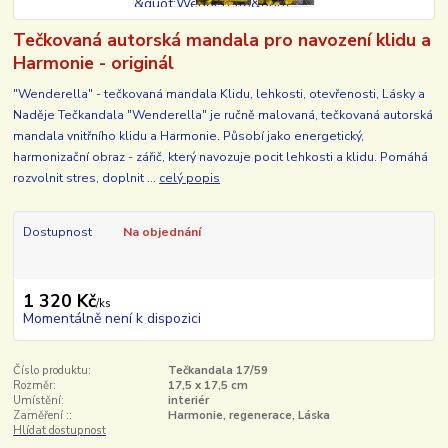
Tečkovaná autorská mandala pro navození klidu a
Harmonie - originál
"Wenderella" - tečkovaná mandala Klidu, lehkosti, otevřenosti, Lásky a
Naděje Tečkandala "Wenderella" je ručně malovaná, tečkovaná autorská
mandala vnitřního klidu a Harmonie. Působí jako energetický,
harmonizační obraz - zářič, který navozuje pocit lehkosti a klidu. Pomáhá
rozvolnit stres, doplnit ...
celý popis
Dostupnost
Na objednání
1 320 Kč
/
ks
Momentálně není k dispozici
Číslo produktu:
Tečkandala 17/59
Rozměr:
17,5 x 17,5 cm
Umístění:
interiér
Zaměření ::
Harmonie, regenerace, Láska
Hlídat dostupnost