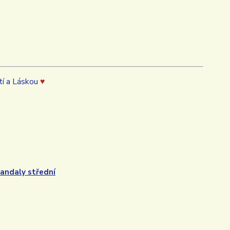
tí a Láskou
♥
andaly střední