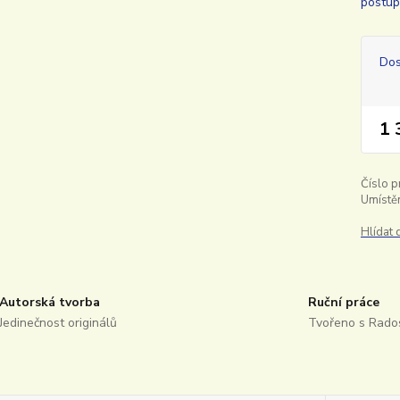
postupn
Dos
1 
Číslo p
Umístěn
Hlídat
Autorská tvorba
Ruční práce
Jedinečnost originálů
Tvořeno s Rados