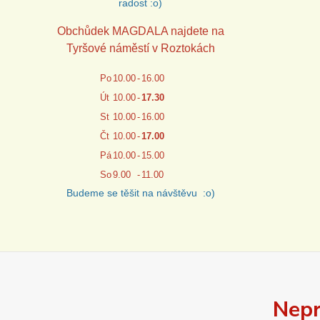
radost :o)
Obchůdek MAGDALA najdete na
Tyršové náměstí v Roztokách
Po
10.00
-
16.00
Út
10.00
-
17.30
St
10.00
-
16.00
Čt
10.00
-
17.00
Pá
10.00
-
15.00
So
9.00
-
11.00
Budeme se těšit na návštěvu :o)
Nepr