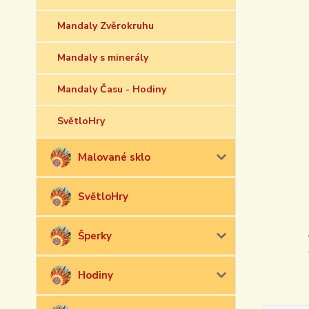
Mandaly Zvěrokruhu
Mandaly s minerály
Mandaly Času - Hodiny
SvětloHry
Malované sklo
SvětloHry
Šperky
Hodiny