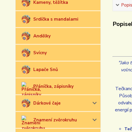
Kameny, těžítka
Popi
Srdíčka s mandalami
Popise
Andělky
Svícny
"Jako 
Lapače Snů
volno
Přáníčka, zápisníky
Tečkand
Působí
odvahu
Dárkové čaje
energií 
Znamení zvěrokruhu
Teč