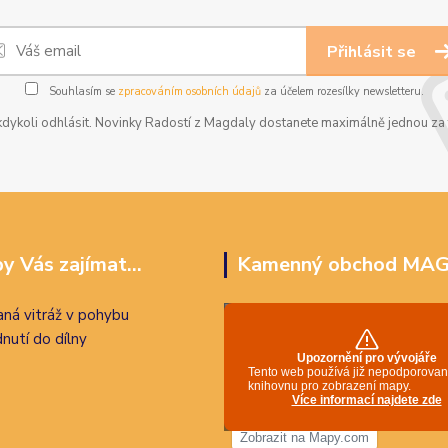
Přihlásit se
Souhlasím se
zpracováním osobních údajů
za účelem rozesílky newsletteru.
dykoli odhlásit. Novinky Radostí z Magdaly dostanete maximálně jednou za t
y Vás zajímat...
Kamenný obchod MA
ná vitráž v pohybu
nutí do dílny