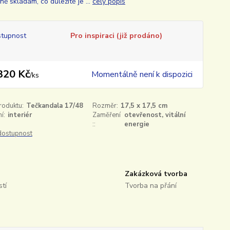
ě skládám, co důležité je ...
celý popis
tupnost
Pro inspiraci (již prodáno)
320 Kč
Momentálně není k dispozici
/
ks
roduktu:
Tečkandala 17/48
Rozměr:
17,5 x 17,5 cm
í:
interiér
Zaměření
otevřenost, vitální
::
energie
 dostupnost
Zakázková tvorba
tí
Tvorba na přání