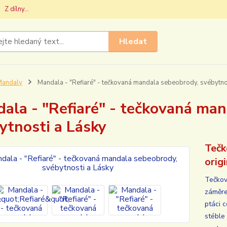
Z dílny...
Hledat
Mandaly
Mandala - "Refiaré" - tečkovaná mandala sebeobrody, svébytno
ala - "Refiaré" - tečkovaná ma
ytnosti a Lásky
Tečk
orig
Tečkov
záměre
ptáci 
stéble 