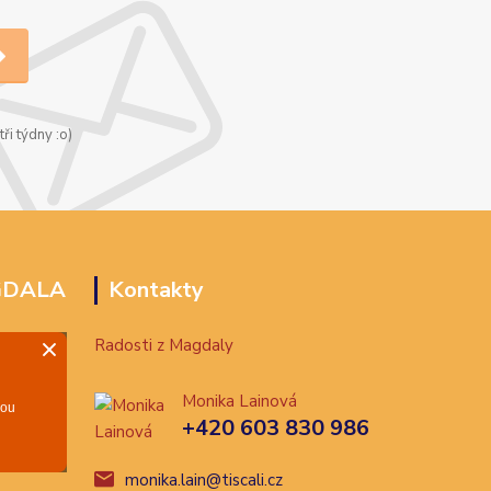
ři týdny :o)
GDALA
Kontakty
Radosti z Magdaly
Monika Lainová
+420 603 830 986
monika.lain@tiscali.cz