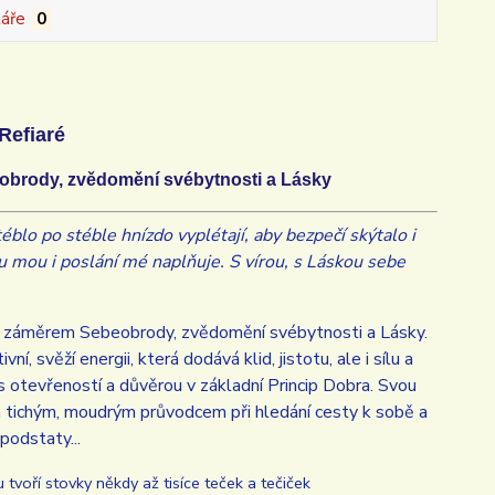
áře
0
Refiaré
obrody, zvědomění svébytnosti a Lásky
téblo po stéble hnízdo vyplétají, aby bezpečí skýtalo i
atu mou i poslání mé naplňuje. S vírou, s Láskou sebe
se záměrem Sebeobrody, zvědomění svébytnosti a Lásky.
í, svěží energii, která dodává klid, jistotu, ale i sílu a
s otevřeností a důvěrou v základní Princip Dobra. Svou
Vám tichým, moudrým průvodcem při hledání cesty k sobě a
podstaty...
tvoří stovky někdy až tisíce teček a tečiček