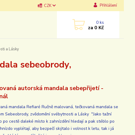
Přihlášení
CZK
0
ks
za
0 Kč
sti a Lásky
ndala sebeobrody,
ovaná autorská mandala sebepřijetí -
inál
aná mandala Refiaré Ručně malovaná, tečkovaná mandala se
m Sebeobrody, zvědomění svébytnosti a Lásky "Jako tažní
co po cestě daleké místo k zahnízdění hledají a pak stéblo po
hnízdo vyplétají, aby bezpečí skýtalo i volnost k letu, tak i já