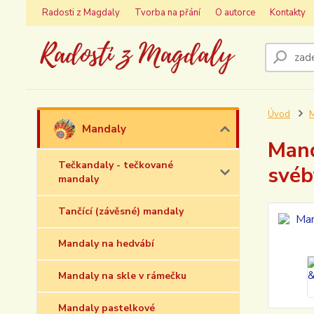
Radosti z Magdaly
Tvorba na přání
O autorce
Kontakty
Úvod
Mandaly
Mand
Tečkandaly - tečkované
svéb
mandaly
Tančící (závěsné) mandaly
Mandaly na hedvábí
Mandaly na skle v rámečku
Mandaly pastelkové