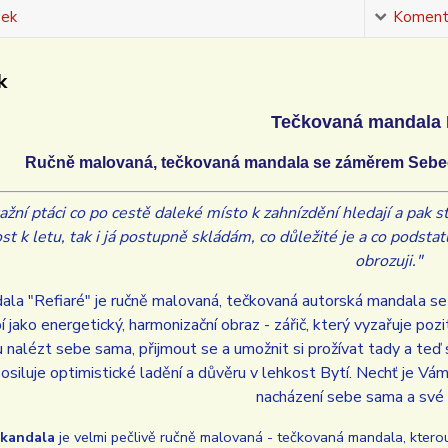
sek
Koment
k
Tečkovaná mandala 
Ručně malovaná, tečkovaná mandala se záměrem Sebe
tažní ptáci co po cestě daleké místo k zahnízdění hledají a pak s
st k letu, tak i já postupně skládám, co důležité je a co podst
obrozuji.
"
ala "Refiaré" je ručně malovaná, tečkovaná autorská mandala 
 jako energetický, harmonizační obraz - zářič, který vyzařuje pozitivn
 nalézt sebe sama, přijmout se a umožnit si prožívat tady a teď 
posiluje optimistické ladění a důvěru v lehkost Bytí. Nechť je 
nacházení sebe sama a své 
kandala
je velmi pečlivě ručně malovaná - tečkovaná mandala, kterou 