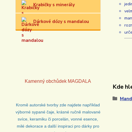
jed
Krabičky s minerály
velm
man
Dárkové dózy s mandalou
roz
urče
Kamenný obchůdek
MAGDALA
Kde hle
Mand
Kromě autorské tvorby zde najdete například
výborné sypané čaje, krásné ručně malované
svíce, keramiku či porcelán, vonné esence,
milé dekorace a další inspiraci pro dárky pro