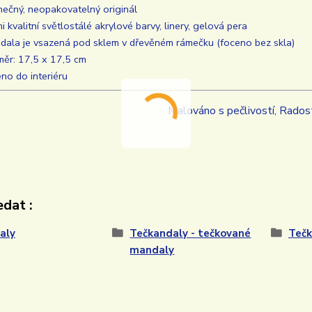
inečný, neopakovatelný originál
i kvalitní světlostálé akrylové barvy, linery, gelová pera
dala je vsazená pod sklem v dřevěném rámečku (foceno bez skla)
měr: 17,5 x 17,5 cm
no do interiéru
Malováno s pečlivostí, Rados
dat :
aly
Tečkandaly - tečkované
Tečk
mandaly