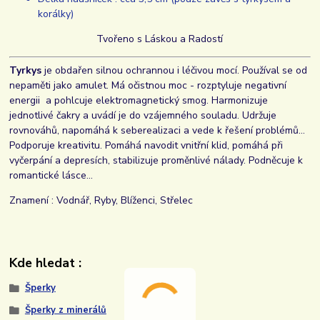
korálky)
Tvořeno s Láskou a Radostí
Tyrkys
je obdařen silnou ochrannou i léčivou mocí. Používal se od
nepaměti jako amulet. Má očistnou moc - rozptyluje negativní
energii a pohlcuje elektromagnetický smog. Harmonizuje
jednotlivé čakry a uvádí je do vzájemného souladu. Udržuje
rovnováhů, napomáhá k seberealizaci a vede k řešení problémů...
Podporuje kreativitu. Pomáhá navodit vnitřní klid, pomáhá při
vyčerpání a depresích, stabilizuje proměnlivé nálady. Podněcuje k
romantické lásce...
Znamení : Vodnář, Ryby, Blíženci, Střelec
Kde hledat :
Šperky
Šperky z minerálů