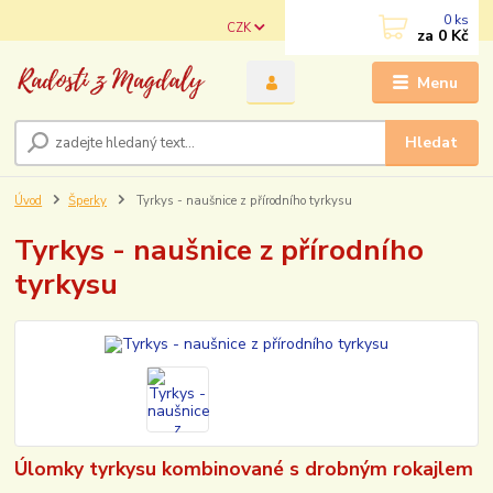
0
ks
CZK
za
0 Kč
Menu
Hledat
Úvod
Šperky
Tyrkys - naušnice z přírodního tyrkysu
Tyrkys - naušnice z přírodního
tyrkysu
Úlomky tyrkysu kombinované s drobným rokajlem