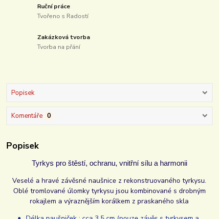
Ruční práce
Tvořeno s Radostí
Zakázková tvorba
Tvorba na přání
Popisek
Komentáře
0
Popisek
Tyrkys pro štěstí, ochranu, vnitřní sílu a harmonii
Veselé a hravé závěsné naušnice z rekonstruovaného tyrkysu.
Oblé tromlované úlomky tyrkysu jsou kombinované s drobným
rokajlem a výraznějším korálkem z praskaného skla
Délka naušniček : cca 3,5 cm (pouze závěs s tyrkysem a