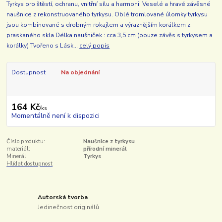
Tyrkys pro štěstí, ochranu, vnitřní sílu a harmonii Veselé a hravé závěsné
naušnice z rekonstruovaného tyrkysu. Oblé tromlované úlomky tyrkysu
jsou kombinované s drobným rokajlem a výraznějším korálkem z
praskaného skla Délka naušniček : cca 3,5 cm (pouze závěs s tyrkysem a
korálky) Tvořeno s Lásk...
celý popis
Dostupnost
Na objednání
164 Kč
/
ks
Momentálně není k dispozici
Číslo produktu:
Naušnice z tyrkysu
materiál:
přírodní minerál
Minerál:
Tyrkys
Hlídat dostupnost
Autorská tvorba
Jedinečnost originálů