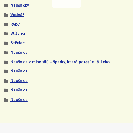
Naušničky
Vodnář
Ryby
Blíženci
Střelec
Naušnice
Náušnice z minerálů – šperky, které potěší duši i oko
Naušnice
Naušnice
Naušnice
Naušnice