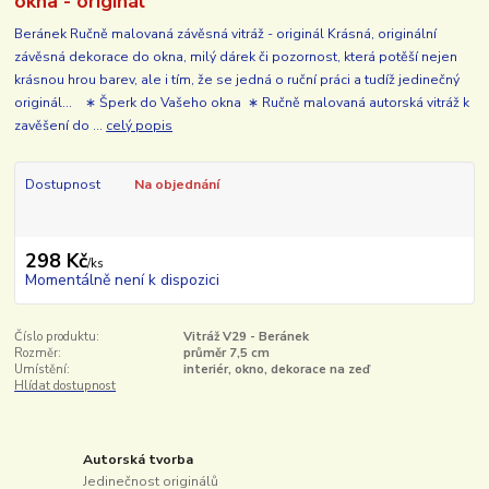
okna - originál
Beránek Ručně malovaná závěsná vitráž - originál Krásná, originální
závěsná dekorace do okna, milý dárek či pozornost, která potěší nejen
krásnou hrou barev, ale i tím, že se jedná o ruční práci a tudíž jedinečný
originál... ∗ Šperk do Vašeho okna ∗ Ručně malovaná autorská vitráž k
zavěšení do ...
celý popis
Dostupnost
Na objednání
298 Kč
/
ks
Momentálně není k dispozici
Číslo produktu:
Vitráž V29 - Beránek
Rozměr:
průměr 7,5 cm
Umístění:
interiér, okno, dekorace na zeď
Hlídat dostupnost
Autorská tvorba
Jedinečnost originálů