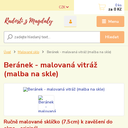
0
ks
CZK
za
0 Kč
Menu
Hledat
Úvod
Malované sklo
Beránek - malovaná vitráž (malba na skle)
Beránek - malovaná vitráž
(malba na skle)
Ručně malované sklíčko (7,5cm) k zavěšení do