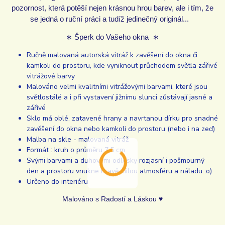
pozornost, která potěší nejen krásnou hrou barev, ale i tím, že
se jedná o ruční práci a tudíž jedinečný originál...
∗ Šperk do Vašeho okna ∗
Ručně malovaná autorská vitráž k zavěšení do okna či
kamkoli do prostoru, kde vyniknout průchodem světla zářivé
vitrážové barvy
Malováno velmi kvalitními vitrážovými barvami, které jsou
světlostálé a i při vystavení jižnímu slunci zůstávají jasné a
zářivé
Sklo má oblé, zatavené hrany a navrtanou dírku pro snadné
zavěšení do okna nebo kamkoli do prostoru (nebo i na zeď)
Malba na skle - malovaná vitráž
Formát : kruh o průměru 7,5 cm
Svými barvami a duhovými odlesky rozjasní i pošmourný
den a prostoru vnukne hravě milou atmosféru a náladu :o)
Určeno do interiéru
Malováno s Radostí a Láskou ♥